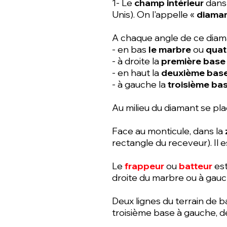
1- Le
champ intérieur
dans 
Unis). On l'appelle «
diama
A chaque angle de ce diama
- en bas
le marbre
ou
quat
- à droite la
première base
- en haut la
deuxième bas
- à gauche la
troisième ba
Au milieu du diamant se pl
Face au monticule, dans la
rectangle du receveur). Il e
Le
frappeur
ou
batteur
est
droite du marbre ou à gauch
Deux lignes du terrain de b
troisième base à gauche, dél