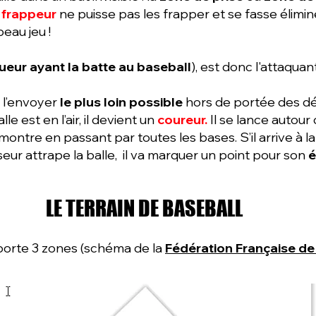
e
frappeur
ne puisse pas les frapper et se fasse élimine
beau jeu !
ueur ayant la batte au baseball
), est donc l'attaquant
 l’envoyer
le plus loin possible
hors de portée des d
le est en l’air, il devient un
coureur.
Il
se lance autour 
 montre en passant par toutes les bases. S’il arrive à l
eur attrape la balle, il va marquer un point pour son
é
LE TERRAIN DE BASEBALL
orte 3 zones (schéma de la
Fédération Française de 