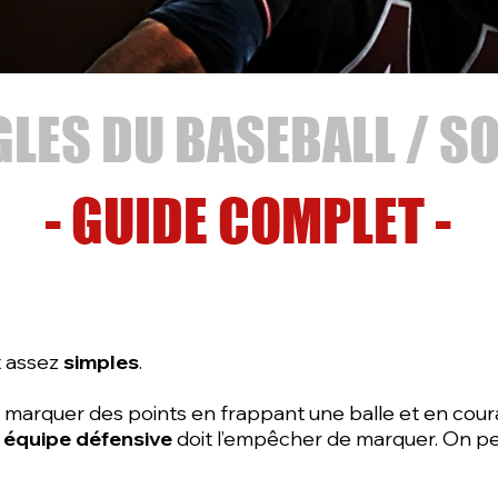
GLES DU BASEBALL / S
- GUIDE COMPLET -
 assez
simples
.
 marquer des points en frappant une balle et en coura
e
équipe défensive
doit l’empêcher de marquer. On pe