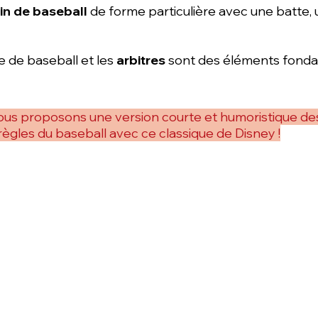
ain de baseball
de forme particulière avec une batte, 
e de baseball et les
arbitres
sont des éléments fonda
us proposons une version courte et humoristique de
règles du baseball avec ce classique de Disney !