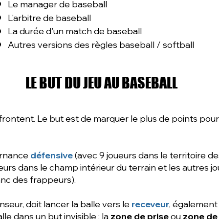
Le manager de baseball
L'arbitre de baseball
La durée d'un match de baseball
Autres versions des règles baseball / softball
LE BUT DU JEU AU BASEBALL
ffrontent. Le but est de marquer le plus de points po
ernance
défensive
(avec 9 joueurs dans le territoire d
ueurs dans le champ intérieur du terrain et les autres j
anc des frappeurs).
nseur, doit lancer la balle vers le
receveur
, également
lle dans un but invisible : la
zone de prise
ou
zone de 