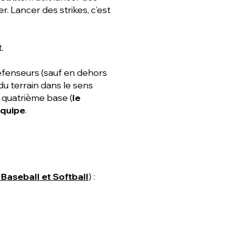
r. Lancer des strikes, c’est
.
éfenseurs (sauf en dehors
du terrain dans le sens
a quatrième base (
le
quipe
.
Baseball et Softball
) :