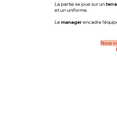
La partie se joue sur un
terr
et un uniforme.
Le
manager
encadre l’équip
Nous vo