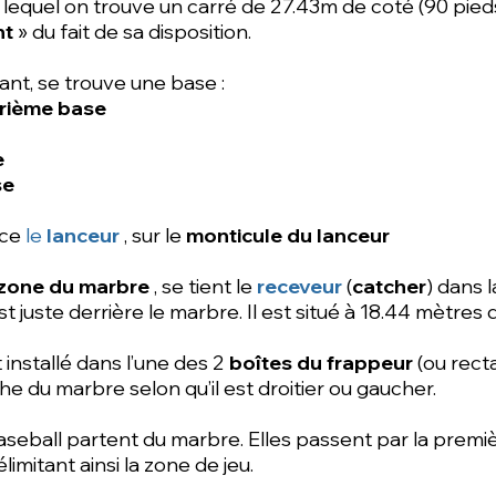
lequel on trouve un carré de 27.43m de coté (90 pieds
nt
» du fait de sa disposition.
nt, se trouve une base :
rième base
e
se
ace
le
lanceur
, sur le
monticule du lanceur
zone du marbre
, se tient le
receveur
(
catcher
) dans 
st juste derrière le marbre. Il est situé à 18.44 mètres
 installé dans l’une des 2
boîtes du frappeur
(ou recta
e du marbre selon qu’il est droitier ou gaucher.
aseball partent du marbre. Elles passent par la premièr
imitant ainsi la zone de jeu.