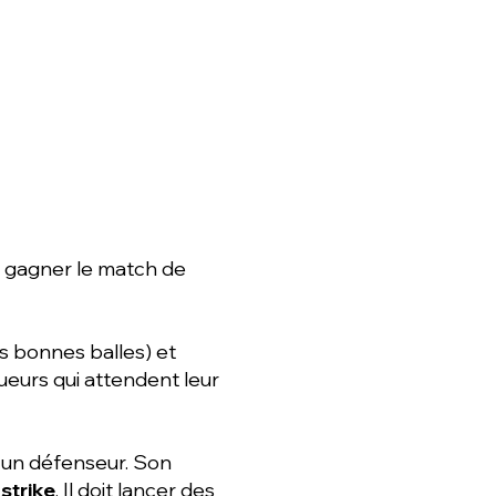
ur gagner le match de
es bonnes balles) et
oueurs qui attendent leur
 un défenseur. Son
strike
. Il doit lancer des